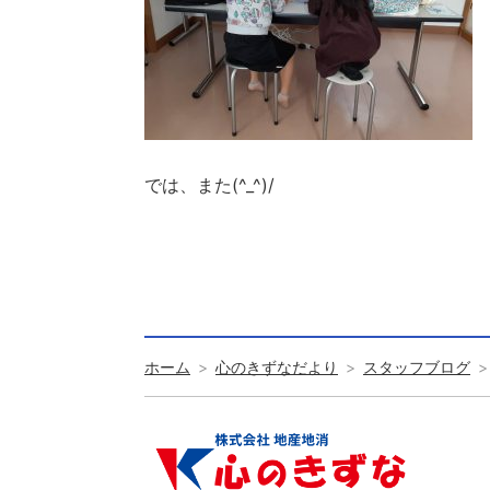
では、また(^_^)/
ホーム
心のきずなだより
スタッフブログ