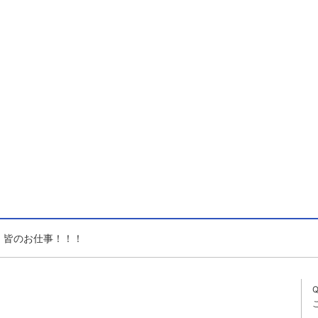
皆のお仕事！！！