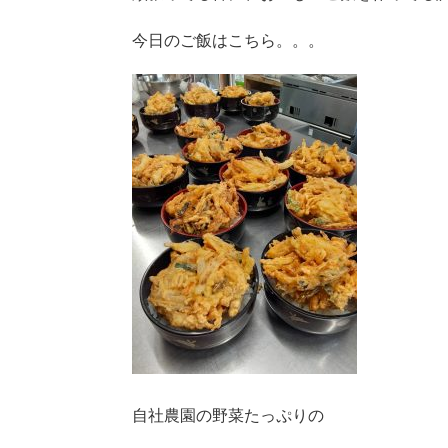
今日のご飯はこちら。。。
自社農園の野菜たっぷりの