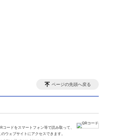
ページの先頭へ戻る
QRコードをスマートフォン等で読み取って、
このウェブサイトにアクセスできます。