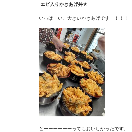
エビ入りかきあげ丼★
いっぱーい、大きいかきあげです！！！！
とーーーーーーってもおいしかったです。