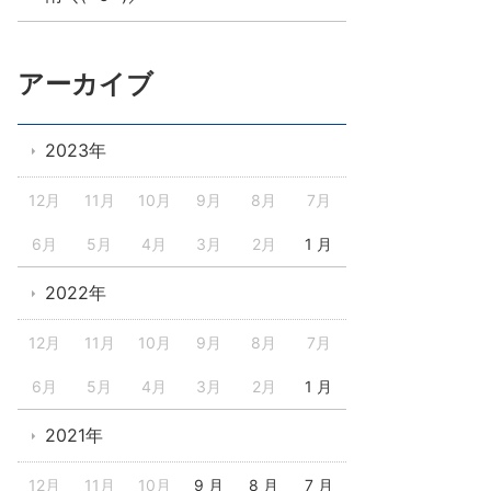
アーカイブ
2023年
12月
11月
10月
9月
8月
7月
6月
5月
4月
3月
2月
1 月
2022年
12月
11月
10月
9月
8月
7月
6月
5月
4月
3月
2月
1 月
2021年
12月
11月
10月
9 月
8 月
7 月